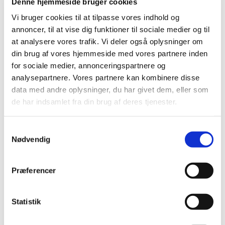
Denne hjemmeside bruger cookies
du kan lytte til salmerne og lære dem at kende.
Vi bruger cookies til at tilpasse vores indhold og
Numrene stemmer overens med dem salmerne har
annoncer, til at vise dig funktioner til sociale medier og til
i Den Danske Salmebog.
at analysere vores trafik. Vi deler også oplysninger om
Salmer
din brug af vores hjemmeside med vores partnere inden
for sociale medier, annonceringspartnere og
2 – Lover den Herre, den mægtige konge med ære
analysepartnere. Vores partnere kan kombinere disse
data med andre oplysninger, du har givet dem, eller som
11 – Nu takker alle Gud
de har indsamlet fra din brug af deres tjenester.
15 – Op, al den ting, som Gud har gjort
S
30 – Op, alle, som på jorden bor
Nødvendig
a
52 – Du, Herre Krist
m
t
Præferencer
321 – O kristelighed
y
k
402 – Den signede dag med fryd vi ser
k
Statistik
699 – Glæderig og underfuld
e