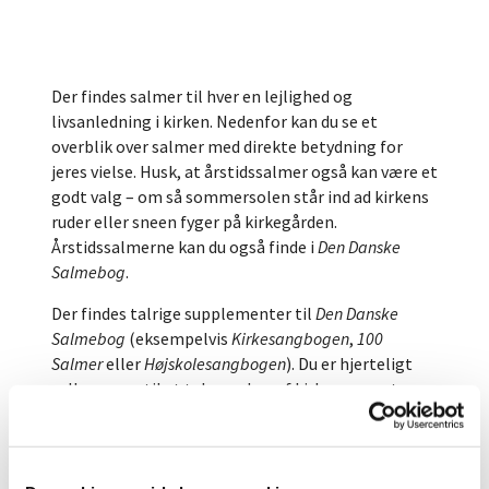
Der findes salmer til hver en lejlighed og
livsanledning i kirken. Nedenfor kan du se et
overblik over salmer med direkte betydning for
jeres vielse. Husk, at årstidssalmer også kan være et
godt valg – om så sommersolen står ind ad kirkens
ruder eller sneen fyger på kirkegården.
Årstidssalmerne kan du også finde i
Den Danske
Salmebog
.
Der findes talrige supplementer til
Den Danske
Salmebog
(eksempelvis
Kirkesangbogen
,
100
Salmer
eller
Højskolesangbogen
). Du er hjerteligt
velkommen til at tale med en af kirkens præster
eller med kirkens organist, hvis du har ønsker om at
bruge disse sangbøger.
Når du trykker på vielsessalmerne finder du links, så