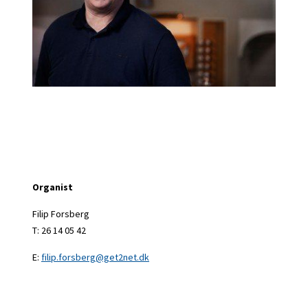
Organist
Filip Forsberg
T: 26 14 05 42
E:
filip.forsberg@get2net.dk