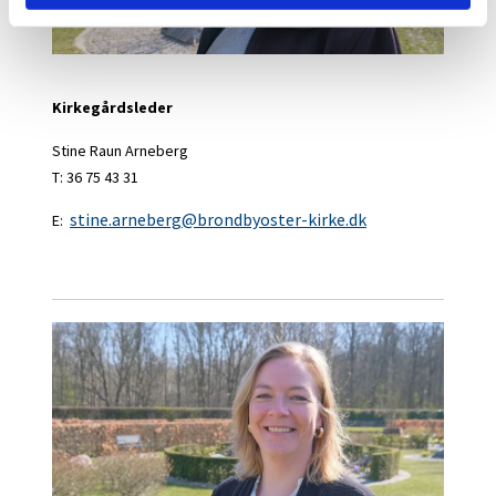
Kirkegårdsleder
Stine Raun Arneberg
T: 36 75 43 31
stine.arneberg@brondbyoster-kirke.dk
E: