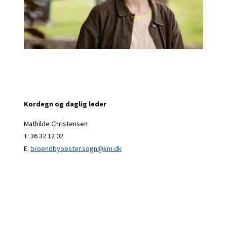
Kordegn og daglig leder
Mathilde Christensen
T: 36 32 12 02
E:
broendbyoester.sogn@km.dk