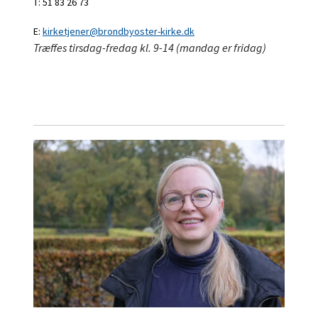
T: 51 83 26 73
E:
kirketjener@brondbyoster-kirke.dk
Træffes tirsdag-fredag kl. 9-14 (mandag er fridag)