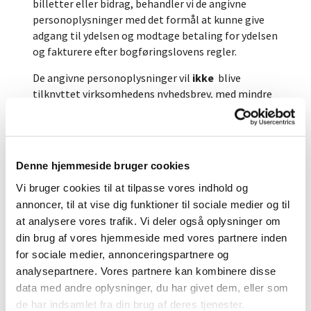
billetter eller bidrag, behandler vi de angivne
personoplysninger med det formål at kunne give
adgang til ydelsen og modtage betaling for ydelsen
og fakturere efter bogføringslovens regler.
De angivne personoplysninger vil
ikke
blive
tilknyttet virksomhedens nyhedsbrev, med mindre
man selv aktivt giver samtykke til dette i
forbindelse med købet. E-mailadressen vil kun blive
brugt efter markedsføringslovens regler herom.
Denne hjemmeside bruger cookies
Retsgrundlaget for vores behandling af
personoplysninger
Vi bruger cookies til at tilpasse vores indhold og
Behandlingen af personoplysninger er baseret på
annoncer, til at vise dig funktioner til sociale medier og til
at kunne overholde en aftale om købet.
at analysere vores trafik. Vi deler også oplysninger om
din brug af vores hjemmeside med vores partnere inden
Kategorier af personoplysninger og deres kilde
for sociale medier, annonceringspartnere og
Der indsamles kontaktoplysninger i form af navn,
analysepartnere. Vores partnere kan kombinere disse
telefonnumer og e-mail. Der indsamles alene
data med andre oplysninger, du har givet dem, eller som
personoplysninger, som den besøgende selv
de har indsamlet fra din brug af deres tjenester.
afgiver.