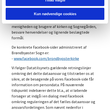
Vi og Facebook indsamler og behandler
personoplysninger, når du besøger kirkens
Kun nødvendige cookies
Facebook-sider ("fansider"). Formålet med
behandlingen er at kunne markedsføre os over for
menigheden og brugere af kirken og Sognegården,
besvare henvendelser og lignende beslægtede
formål.
De konkrete Facebook-sider administreret af
Brøndbyøster Sogn er:
-
www.facebook.com/brondbyosterkirke
Vi følger Datatilsynets gældende retningslinjer
omkring det delte dataansvar og tilstræber os at
sikre, at de besøgende på vores Facebook-side får
information om persondata. På nuværende
tidspunkt indebærer dette bl.a., at vi løbende
forsøger at indgå i en dialog med Facebook
omkring reguleringen af det fælles dataansvar og
ansvarsfordelingen. Som nævnt nedenfor i