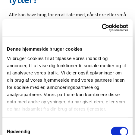
Alle kan have brug for en at tale med, når store eller små
ting i livet fylder.
Måske har du mistet. Måske er du blevet skilt. Måske
kæmper du med ensomhed, eller måske tumler du med
eksistentielle spørgsmål.
Denne hjemmeside bruger cookies
I Brøndbyøster Kirke kan du tale med en præst, hvis du
Vi bruger cookies til at tilpasse vores indhold og
har brug for det. Det er det, vi i kirken kalder sjælesorg.
annoncer, til at vise dig funktioner til sociale medier og til
Sjælesorg betyder at have omsorg for sjælen. Og man
at analysere vores trafik. Vi deler også oplysninger om
kan have brug for sjælesorg i alle tænkelige situationer i
din brug af vores hjemmeside med vores partnere inden
livet.
for sociale medier, annonceringspartnere og
analysepartnere. Vores partnere kan kombinere disse
Det er vigtigt, at man ikke går med problemerne alene.
data med andre oplysninger, du har givet dem, eller som
Og hvis du mangler en at tale med, vil en af kirkens
de har indsamlet fra din brug af deres tjenester.
præster gerne lytte.
S
Nødvendig
a