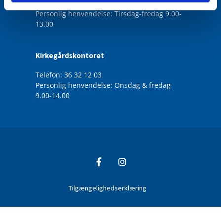
Mail: broendbyoester.sogn@km.dk
Personlig henvendelse: Tirsdag-fredag 9.00-
13.00
Kirkegårdskontoret
Telefon: 36 32 12 03
Personlig henvendelse: Onsdag & fredag
9.00-14.00
Tilgængelighedserklæring
Privatlivspolitik
Log på ChurchDesk