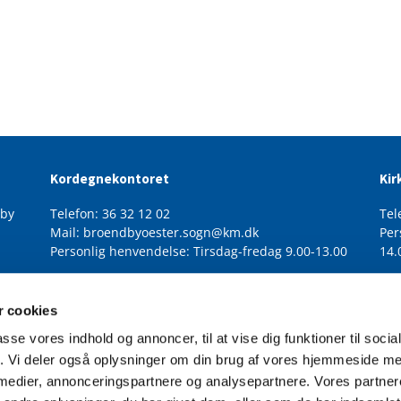
Kordegnekontoret
Kir
dby
Telefon: 36 32 12 02
Tel
Mail: broendbyoester.sogn@km.dk
Per
Personlig henvendelse: Tirsdag-fredag 9.00-13.00
14.
 cookies
passe vores indhold og annoncer, til at vise dig funktioner til soci
fik. Vi deler også oplysninger om din brug af vores hjemmeside m
 medier, annonceringspartnere og analysepartnere. Vores partne
Tilgængelighedserklæring