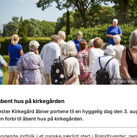
© Peter Bran
åbent hus på kirkegården
ter Kirkegård åbner portene til en hyggelig dag den 3. aug
m forbi til åbent hus på kirkegården.
ndende indblik i et ganske særligt sted i Brøndbyøster; nem