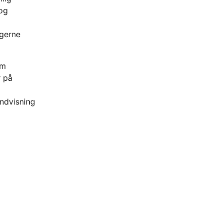
og
 gerne
om
r på
ndvisning