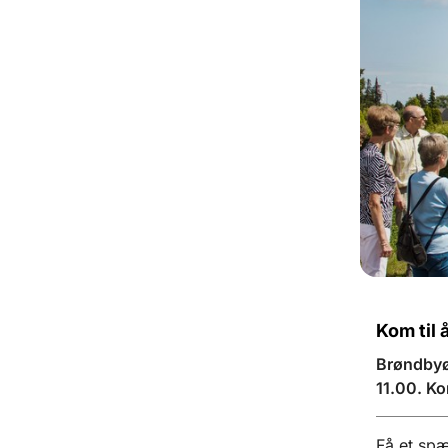
Kom til 
Brøndbyøs
11.00. Ko
Få et spæ