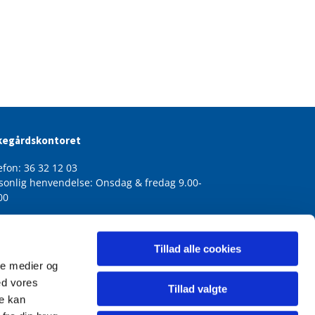
kegårdskontoret
efon: 36 32 12 03
sonlig henvendelse: Onsdag & fredag 9.00-
00
Tillad alle cookies
ale medier og
ed vores
Tillad valgte
re kan