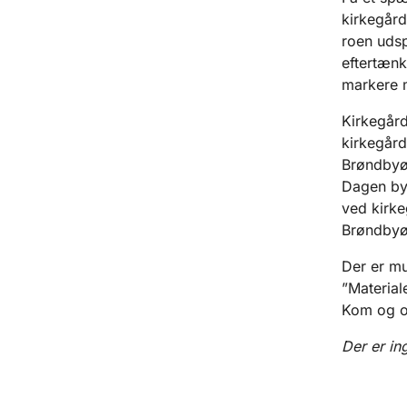
kirkegård
roen udsp
eftertænk
markere m
Kirkegård
kirkegård
Brøndbyø
Dagen byd
ved kirke
Brøndbyøs
Der er mu
”Material
Kom og o
Der er in