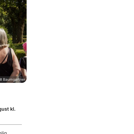
dt Baumgartner
ust kl.
lig