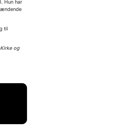
l. Hun har
 spændende
 til
 Kirke og