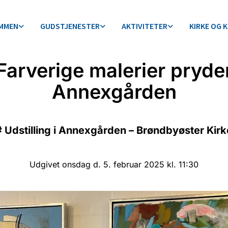
MMEN
GUDSTJENESTER
AKTIVITETER
KIRKE OG 
Farverige malerier pryde
Annexgården
#
Udstilling i Annexgården – Brøndbyøster Kirk
Udgivet onsdag d. 5. februar 2025 kl. 11:30