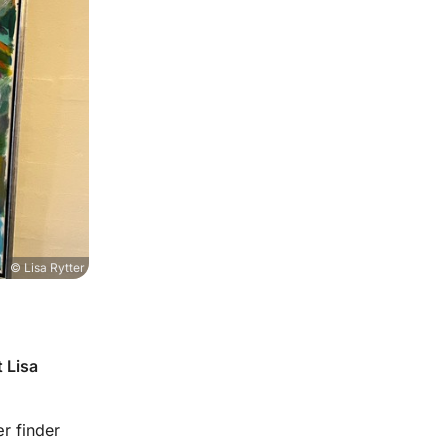
© Lisa Rytter
 Lisa
ær finder