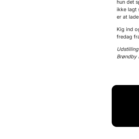
hun det s
ikke lagt
er at lade
Kig ind o
fredag fr
Udstillin
Brøndby 