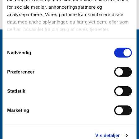
for sociale medier, annonceringspartnere og
analysepartnere. Vores partnere kan kombinere disse
data med andre oplysninger, du har givet dem, eller som
Blogindlægget blev ikke fundet
de har indsamlet fra din brug af deres tjenester.
Find os her
S
Nødvendig
a
Brøndbyøster Kirke
– Park Alle 45, 2605
m
Brøndby
t
Annexgården
– Brøndbyøstervej 117B, 2605
Præferencer
Brøndby
y
k
k
Statistik
Kordegnekontoret
e
v
Telefon: 36 32 12 02
Marketing
a
Mail: broendbyoester.sogn@km.dk
l
Personlig henvendelse: Tirsdag-fredag 9.00-
13.00
g
Vis detaljer