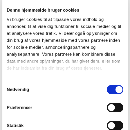
sprog. Og det er noget, folk mærker, når de
besøger kirken.
Denne hjemmeside bruger cookies
Vi bruger cookies til at tilpasse vores indhold og
Organist på farten
annoncer, til at vise dig funktioner til sociale medier og til
Filip Forsberg begyndte sit arbejde for
at analysere vores trafik. Vi deler også oplysninger om
Brøndbyøster Kirke i 1995, og inden da studerede
din brug af vores hjemmeside med vores partnere inden
han på musikkonservatoriet. På
for sociale medier, annonceringspartnere og
musikkonservatoriet brugte Filip meget energi på
analysepartnere. Vores partnere kan kombinere disse
at dygtiggøre sig, og på at opbygge
data med andre oplysninger, du har givet dem, eller som
gudstjenesteerfaring som organist. Han spillede
de har indsamlet fra din brug af deres tjenester.
derfor i mange københavnske kirker under sin
studietid. Det betyder også stadigt meget for Filip
S
at dygtiggøre sig gennem undervisning,
Nødvendig
a
korseminarer og andre tiltag. Derfor er han altid på
m
jagt efter nye salmer og ny musik, som han kan
t
Præferencer
bruge ved forskellige lejligheder.
y
k
Glad for samspil
k
Statistik