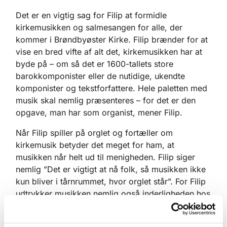
Det er en vigtig sag for Filip at formidle
kirkemusikken og salmesangen for alle, der
kommer i Brøndbyøster Kirke. Filip brænder for at
vise en bred vifte af alt det, kirkemusikken har at
byde på – om så det er 1600-tallets store
barokkomponister eller de nutidige, ukendte
komponister og tekstforfattere. Hele paletten med
musik skal nemlig præsenteres – for det er den
opgave, man har som organist, mener Filip.
Når Filip spiller på orglet og fortæller om
kirkemusik betyder det meget for ham, at
musikken når helt ud til menigheden. Filip siger
nemlig ”Det er vigtigt at nå folk, så musikken ikke
kun bliver i tårnrummet, hvor orglet står”. For Filip
udtrykker musikken nemlig også inderligheden hos
kirkegængerne, og han ser det som sin ypperste
opgave at give denne inderlighed et musikalsk