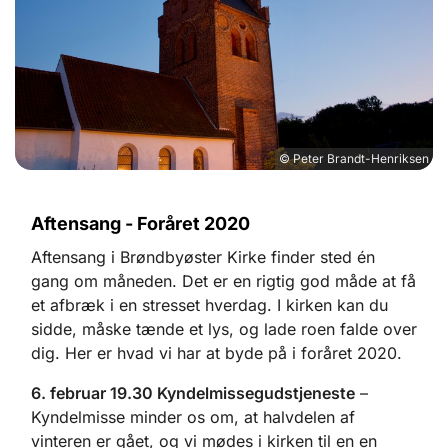
© Peter Brandt-Henriksen
Aftensang - Foråret 2020
Aftensang i Brøndbyøster Kirke finder sted én
gang om måneden. Det er en rigtig god måde at få
et afbræk i en stresset hverdag. I kirken kan du
sidde, måske tænde et lys, og lade roen falde over
dig. Her er hvad vi har at byde på i foråret 2020.
6. februar 19.30 Kyndelmissegudstjeneste
–
Kyndelmisse minder os om, at halvdelen af
vinteren er gået, og vi mødes i kirken til en en