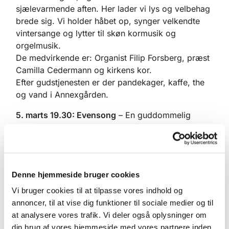
sjælevarmende aften. Her lader vi lys og velbehag
brede sig. Vi holder håbet op, synger velkendte
vintersange og lytter til skøn kormusik og
orgelmusik.
De medvirkende er: Organist Filip Forsberg, præst
Camilla Cedermann og kirkens kor.
Efter gudstjenesten er der pandekager, kaffe, the
og vand i Annexgården.
5. marts 19.30: Evensong
– En guddommelig
smuk gudstjeneste, inspireret af den anglikanske
tradition for aftensang, hvor især korsang spiller
en meget fremtrædende rolle. Der synges engelsk
kirkemusik bl.a. Davidssalmer, og der vil være
Denne hjemmeside bruger cookies
tekstlæsninger og fællessalmer. Det er smukt og
det er medrivende.
Vi bruger cookies til at tilpasse vores indhold og
De medvirkende er: Organist Filip Forsberg, præst
annoncer, til at vise dig funktioner til sociale medier og til
Camilla Cedermann og kirkens kor.
at analysere vores trafik. Vi deler også oplysninger om
din brug af vores hjemmeside med vores partnere inden