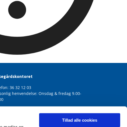
kegårdskontoret
efon: 36 32 12 03
sonlig henvendelse: Onsdag & fredag 9.00-
00
Tillad alle cookies
ale medier og