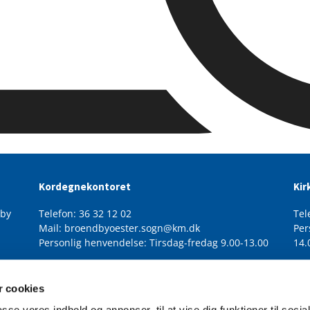
Kordegnekontoret
Kir
dby
Telefon: 36 32 12 02
Tel
Mail: broendbyoester.sogn@km.dk
Per
Personlig henvendelse: Tirsdag-fredag 9.00-13.00
14.
 cookies
passe vores indhold og annoncer, til at vise dig funktioner til soci