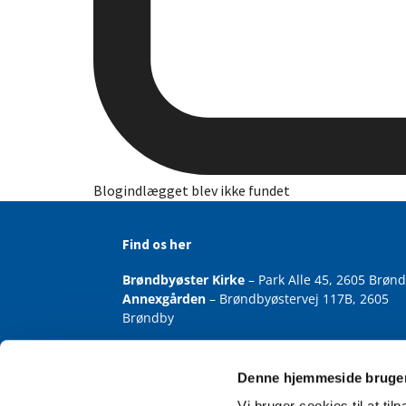
Blogindlægget blev ikke fundet
Find os her
Brøndbyøster Kirke
– Park Alle 45, 2605 Brøn
Annexgården
– Brøndbyøstervej 117B, 2605
Brøndby
Denne hjemmeside bruger
Vi bruger cookies til at til