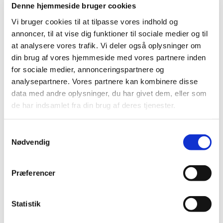
Denne hjemmeside bruger cookies
par morsomme anekdoter af om det daglige
arbejde på kirke­gården også?
Vi bruger cookies til at tilpasse vores indhold og
annoncer, til at vise dig funktioner til sociale medier og til
Alt dette foregår på materialegårdens område
at analysere vores trafik. Vi deler også oplysninger om
foran Annexgården på Brøndbyøstervej 117B.
din brug af vores hjemmeside med vores partnere inden
Alle er velkomne til at deltage!
for sociale medier, annonceringspartnere og
analysepartnere. Vores partnere kan kombinere disse
data med andre oplysninger, du har givet dem, eller som
de har indsamlet fra din brug af deres tjenester.
Du vil måske også kunne
lide...
S
Nødvendig
a
m
t
Præferencer
y
k
k
Statistik
e