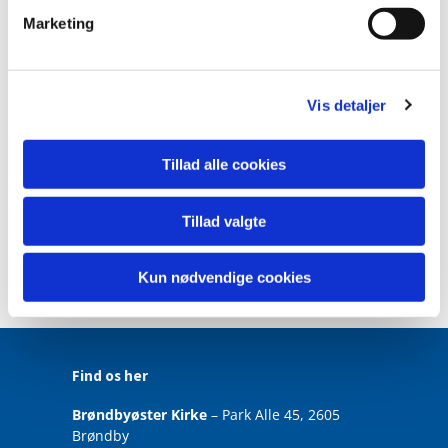
v
Marketing
a
l
g
Vis detaljer
Tillad alle cookies
Tillad valgte
Kun nødvendige cookies
Find os her
Brøndbyøster Kirke
– Park Alle 45, 2605
Brøndby