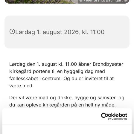
© Peter Brandt Baumgartner
Lørdag 1. august 2026, kl. 11:00
Lørdag den 1. august kl. 11.00 åbner Brøndbyøster
Kirkegård portene til en hyggelig dag med
fællesskabet i centrum. Og du er inviteret til at
være med.
Der vil være mad og drikke, hygge og samvær, og
du kan opleve kirkegården på en helt ny måde.
Der vil være rundvisning på kirkegården ved
kirkegårdsleder Stine Arneberg. Her kan du få
viden om området – og mon ikke, at der falder et